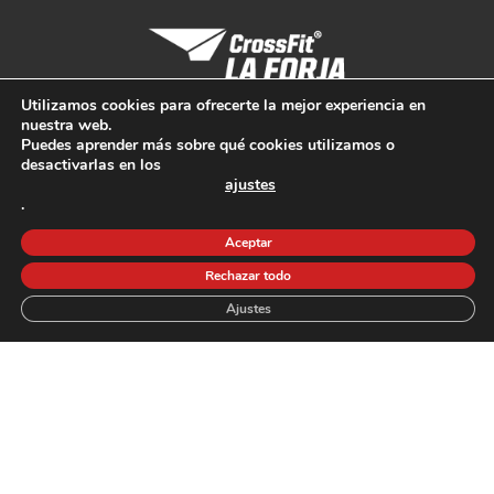
Utilizamos cookies para ofrecerte la mejor experiencia en
Tarifas | Horarios
nuestra web.
Puedes aprender más sobre qué cookies utilizamos o
Conócenos
desactivarlas en los
ajustes
Entrenamientos
.
Contacto
Aceptar
Blog | Noticias
Rechazar todo
Ajustes
Spark Games