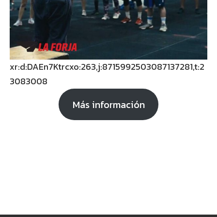
xr:d:DAEn7Ktrcxo:263,j:8715992503087137281,t:2
3083008
Más información