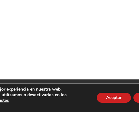
jor experiencia en nuestra web.
utilizamos o desactivarlas en los
renamientos
Contacto
Blog | Noticias
Aceptar
ustes
Aviso Legal
·
Política de privacidad
·
Política de Cookies