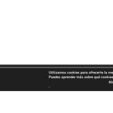
Utilizamos cookies para ofrecerte la me
Puedes aprender más sobre qué cookies 
Tarifas | Horarios
Conócenos
Ent
aj
.