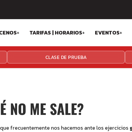
Skip
CENOS
+
TARIFAS | HORARIOS
+
EVENTOS
+
to
content
OSOFÍA
TARIFAS ESTADIO
SPARK GAM
CLASE DE PRUEBA
IPO
TARIFAS ALGABA
ANDALUSI C
TALACIONES
HORARIOS ESTADIO
THE TEAM C
HORARIOS ALGABA
É NO ME SALE?
 que frecuentemente nos hacemos ante los ejercicios