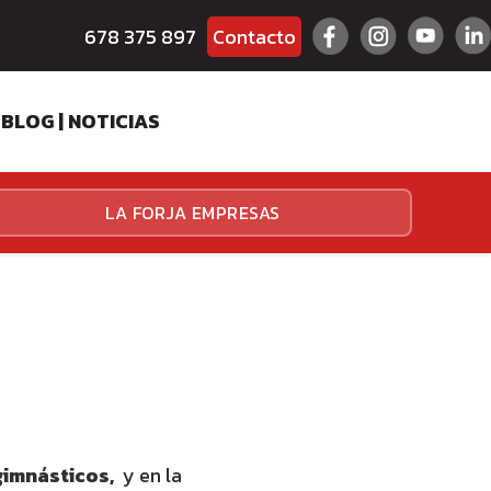
678 375 897
Contacto
BLOG | NOTICIAS
ES
LA FORJA EMPRESAS
HALLENGER
HALLENGER
gimnásticos,
y en la