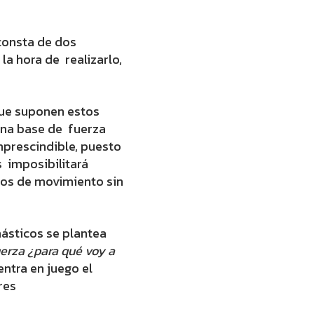
consta de dos
a hora de realizarlo,
que suponen estos
una base de fuerza
mprescindible, puesto
s imposibilitará
tos de movimiento sin
ásticos se plantea
uerza ¿para qué voy a
ntra en juego el
ores