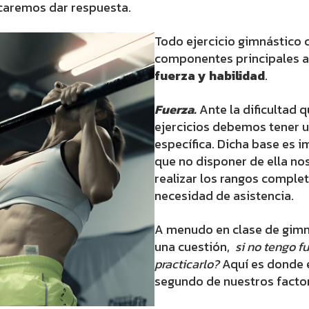
scaremos dar respuesta.
Todo ejercicio gimnástico 
componentes principales a l
fuerza y habilidad
.
Fuerza.
Ante la dificultad 
ejercicios debemos tener 
específica. Dicha base es i
que no disponer de ella no
realizar los rangos comple
necesidad de asistencia.
A menudo en clase de gimn
una cuestión,
si no tengo f
practicarlo?
Aquí es donde e
segundo de nuestros fact