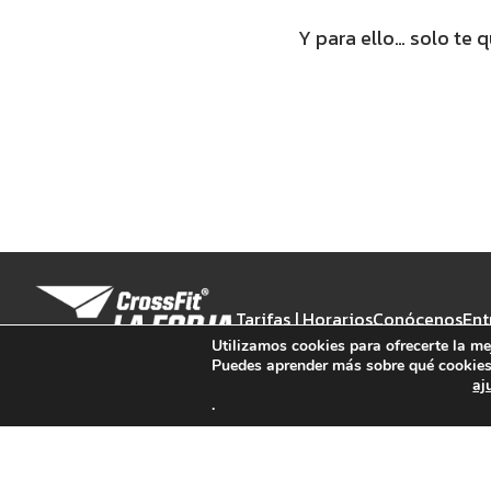
Y para ello… solo te 
Tarifas | Horarios
Conócenos
Ent
Utilizamos cookies para ofrecerte la me
Puedes aprender más sobre qué cookies 
aj
.