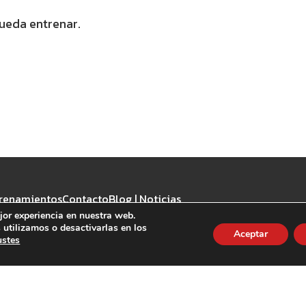
queda entrenar.
renamientos
Contacto
Blog | Noticias
jor experiencia en nuestra web.
utilizamos o desactivarlas en los
Aceptar
ustes
Aviso Legal
·
Política de privacidad
·
Política de Cookies
©2026 CrossFit la Forja - Todos los derechos reservados.