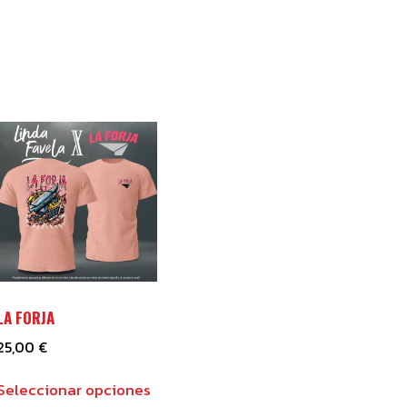
LA FORJA
25,00
€
Este
Seleccionar opciones
ucto
producto