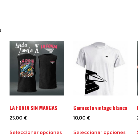
s
LA FORJA SIN MANGAS
Camiseta vintage blanca
25,00
€
10,00
€
Este
Este
Este
Seleccionar opciones
Seleccionar opciones
producto
producto
prod