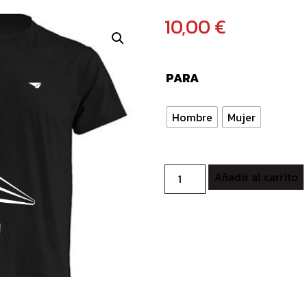
10,00
€
PARA
Hombre
Mujer
Camiseta
Añadir al carrito
vintage
negra
cantidad