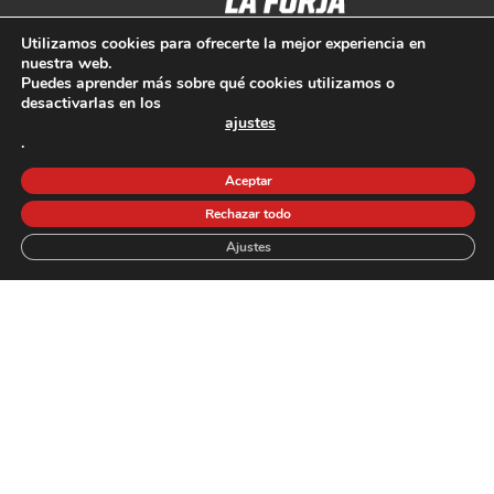
Utilizamos cookies para ofrecerte la mejor experiencia en
Tarifas | Horarios
nuestra web.
Puedes aprender más sobre qué cookies utilizamos o
Conócenos
desactivarlas en los
ajustes
Entrenamientos
.
Contacto
Aceptar
Blog | Noticias
Rechazar todo
Ajustes
Spark Games
Aviso Legal
Política de privacidad
Política de Cookies