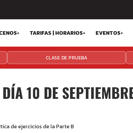
Skip
CENOS
+
TARIFAS | HORARIOS
+
EVENTOS
+
to
content
OSOFÍA
TARIFAS ESTADIO
SPARK GAM
CLASE DE PRUEBA
IPO
TARIFAS ALGABA
ANDALUSI C
TALACIONES
HORARIOS ESTADIO
THE TEAM C
 DÍA 10 DE SEPTIEMBRE
HORARIOS ALGABA
ica de ejercicios de la Parte B