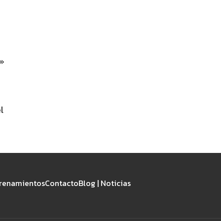
r»
l
renamientos
Contacto
Blog | Noticias