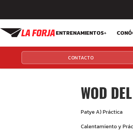
ENTRENAMIENTOS
+
CONÓ
CROSSFIT
FIL
CONTACTO
FUNCIONALES
EQU
INS
WOD DEL
Patye A) Práctica
Calentamiento y Práct