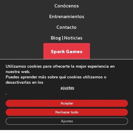
Conócenos
Entrenamientos
Contacto
Blog | Noticias
Spark Games
Utilizamos cookies para ofrecerte la mejor experiencia en
nuestra web.
Puedes aprender más sobre qué cookies utilizamos o
desactivarlas en los
ajustes
.
Aviso Legal
Aceptar
Política de privacidad
Política de Cookies
Rechazar todo
©2026 CrossFit la Forja - Todos los derechos reservados.
Ajustes
Financiado por la Unión Europea - Next Generation EU