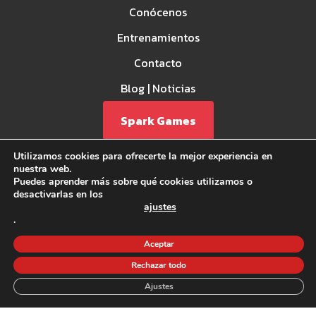
Conócenos
Entrenamientos
Contacto
Blog | Noticias
Spark Games
Utilizamos cookies para ofrecerte la mejor experiencia en
nuestra web.
Puedes aprender más sobre qué cookies utilizamos o
desactivarlas en los
ajustes
.
Aviso Legal
Aceptar
Política de privacidad
Política de Cookies
Rechazar todo
©2026 CrossFit la Forja - Todos los derechos reservados.
Ajustes
Financiado por la Unión Europea - Next Generation EU