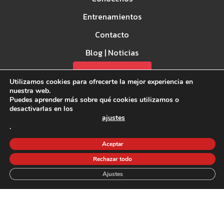
Entrenamientos
Contacto
Blog | Noticias
Spark Games
Utilizamos cookies para ofrecerte la mejor experiencia en
nuestra web.
Puedes aprender más sobre qué cookies utilizamos o
desactivarlas en los
ajustes
.
Aceptar
Aviso Legal
Rechazar todo
Política de privacidad
Ajustes
Política de Cookies
©2026 CrossFit la Forja - Todos los derechos reservados.
Financiado por la Unión Europea - Next Generation EU