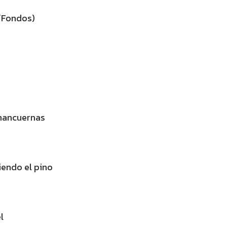
g/Fondos)
mancuernas
iendo el pino
l