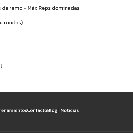
s de remo + Máx Reps dominadas
e rondas)
l
renamientos
Contacto
Blog | Noticias