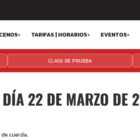
Skip
CENOS
+
TARIFAS | HORARIOS
+
EVENTOS
+
to
content
OSOFÍA
TARIFAS ESTADIO
SPARK GAM
CLASE DE PRUEBA
IPO
TARIFAS ALGABA
ANDALUSI C
TALACIONES
HORARIOS ESTADIO
THE TEAM C
 DÍA 22 DE MARZO DE 
HORARIOS ALGABA
 de cuerda.