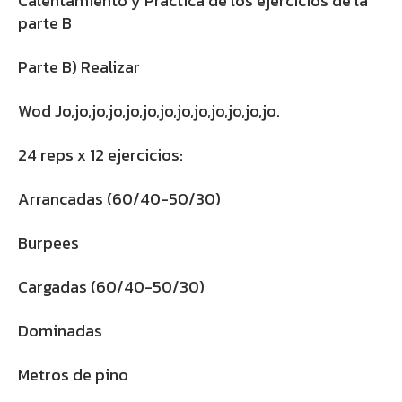
Calentamiento y Práctica de los ejercicios de la
parte B
Parte B) Realizar
Wod Jo,jo,jo,jo,jo,jo,jo,jo,jo,jo,jo,jo,jo.
24 reps x 12 ejercicios:
Arrancadas (60/40-50/30)
Burpees
Cargadas (60/40-50/30)
Dominadas
Metros de pino