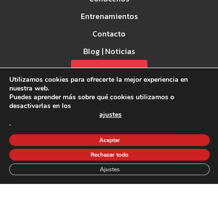
Entrenamientos
Contacto
Blog | Noticias
Spark Games
Utilizamos cookies para ofrecerte la mejor experiencia en
nuestra web.
Puedes aprender más sobre qué cookies utilizamos o
desactivarlas en los
ajustes
.
Aceptar
Aviso Legal
Rechazar todo
Política de privacidad
Ajustes
Política de Cookies
©2026 CrossFit la Forja - Todos los derechos reservados.
Financiado por la Unión Europea - Next Generation EU