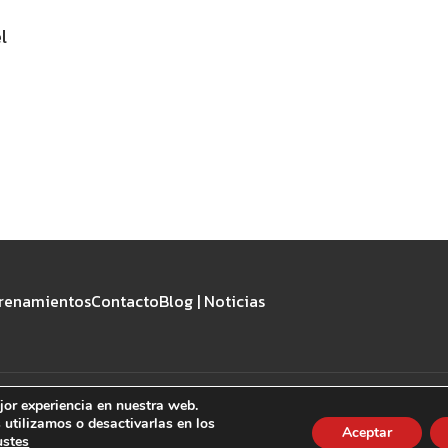
l
renamientos
Contacto
Blog | Noticias
jor experiencia en nuestra web.
Aviso Legal
·
Política de privacidad
·
Política de Cookies
utilizamos o desactivarlas en los
Aceptar
©2026 CrossFit la Forja - Todos los derechos reservados.
ustes