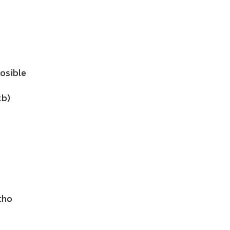
osible
kb)
cho