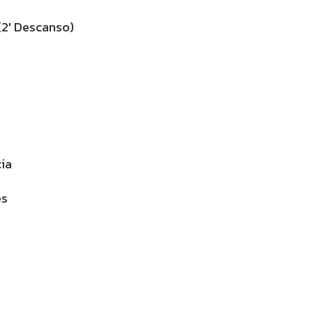
(2′ Descanso)
cia
es