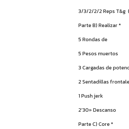
3/3/2/2/2 Reps T&g 
Parte B) Realizar *
5 Rondas de
5 Pesos muertos
3 Cargadas de poten
2 Sentadillas frontal
1 Push jerk
2’30» Descanso
Parte C) Core *