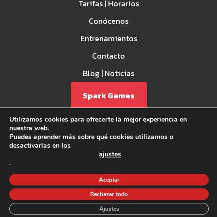
Tarifas | Horarios
Conócenos
Entrenamientos
Contacto
Blog | Noticias
Spark Games
Utilizamos cookies para ofrecerte la mejor experiencia en
nuestra web.
Puedes aprender más sobre qué cookies utilizamos o
desactivarlas en los
ajustes
.
Aviso Legal
Aceptar
Política de privacidad
Rechazar todo
Política de Cookies
©2026 CrossFit la Forja - Todos los derechos reservados.
Ajustes